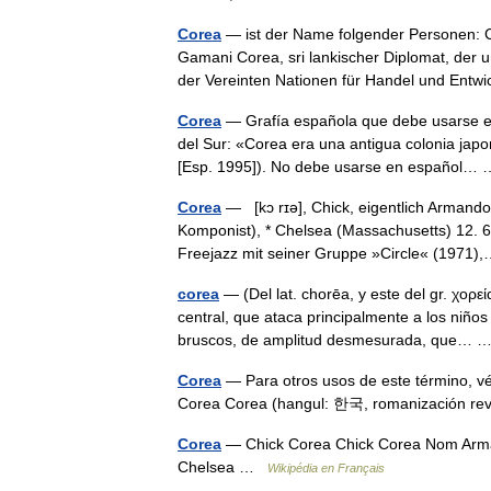
Corea
— ist der Name folgender Personen: C
Gamani Corea, sri lankischer Diplomat, der
der Vereinten Nationen für Handel und En
Corea
— Grafía española que debe usarse en
del Sur: «Corea era una antigua colonia japo
[Esp. 1995]). No debe usarse en español
Corea
— [kɔ rɪə], Chick, eigentlich Armando
Komponist), * Chelsea (Massachusetts) 12. 6
Freejazz mit seiner Gruppe »Circle« (197
corea
— (Del lat. chorēa, y este del gr. χορ
central, que ataca principalmente a los niño
bruscos, de amplitud desmesurada, que…
Corea
— Para otros usos de este término, v
Corea Corea (hangul: 한국, romanización r
Corea
— Chick Corea Chick Corea Nom Arman
Chelsea …
Wikipédia en Français