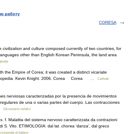
ю работу
CORESA
 civilization and culture composed currently of two countries, for
 languages other than English Korean Peninsula, the land area
ipedia
th the Empire of Corea; it was created a distinct vicariate
ncyclopedia. Kevin Knight. 2006. Corea Corea …
Catholic
nes nerviosas caracterizadas por la presencia de movimientos
regulares de una o varias partes del cuerpo. Las contracciones
 …
Diccionario médico
. f. Malattia del sistema nervoso caratterizzata da contrazioni
 di S. Vito. ETIMOLOGIA: dal lat. chorea ‘danza’, dal greco
ciclopedia di italiano