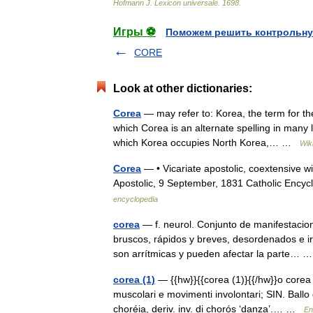
Hofmann
J
.
Lexicon
universale
.
1698
.
Игры ⚽
Поможем решить контрольну
CORE
Look at other dictionaries:
Corea
— may refer to: Korea, the term for the
which Corea is an alternate spelling in many
which Korea occupies North Korea,… …
Wik
Corea
— • Vicariate apostolic, coextensive wi
Apostolic, 9 September, 1831 Catholic E
encyclopedia
corea
— f. neurol. Conjunto de manifestacio
bruscos, rápidos y breves, desordenados e ir
son arrítmicas y pueden afectar la parte…
corea (1)
— {{hw}}{{corea (1)}{{/hw}}o corea s
muscolari e movimenti involontari; SIN. Ballo
choréia, deriv. inv. di chorós ‘danza’.… …
En