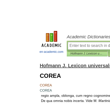
Academic Dictionarie
en-academic.com
Hofmann J. Lexicon universale
Hofmann J. Lexicon universal
COREA
COREA
COREA
regio
ampla
,
oblonga
,
cum
regno
cognomin
De
qua
omnia
nobis
incerta
.
Vide
M
.
Martin