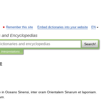
Remember this site
Embed dictionaries into your website
EN
s and Encyclopedias
Search!
Interpretations
e
e
in
Oceano
Sinensi
,
inter
oram
Orientalem
Sinarum
et
Iaponiam
.
ium
.