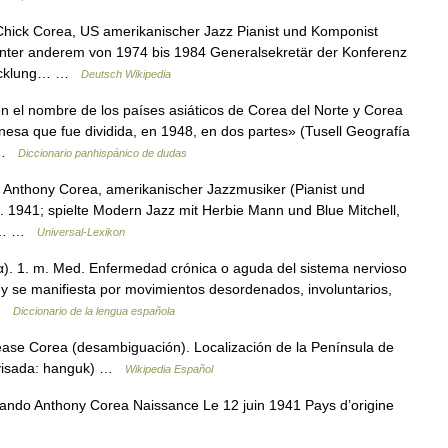
hick Corea, US amerikanischer Jazz Pianist und Komponist
 unter anderem von 1974 bis 1984 Generalsekretär der Konferenz
twicklung… …
Deutsch Wikipedia
 el nombre de los países asiáticos de Corea del Norte y Corea
nesa que fue dividida, en 1948, en dos partes» (Tusell Geografía
… …
Diccionario panhispánico de dudas
 Anthony Corea, amerikanischer Jazzmusiker (Pianist und
. 1941; spielte Modern Jazz mit Herbie Mann und Blue Mitchell,
1),… …
Universal-Lexikon
εία). 1. m. Med. Enfermedad crónica o aguda del sistema nervioso
s y se manifiesta por movimientos desordenados, involuntarios,
 …
Diccionario de la lengua española
éase Corea (desambiguación). Localización de la Península de
evisada: hanguk) …
Wikipedia Español
do Anthony Corea Naissance Le 12 juin 1941 Pays d’origine