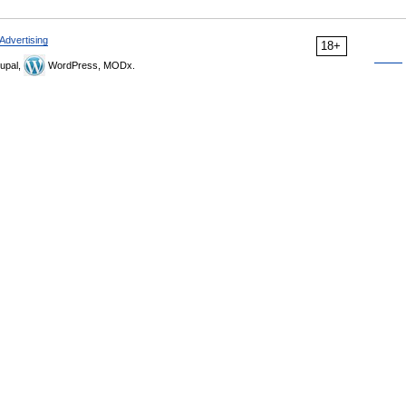
Advertising
18+
upal,
WordPress, MODx.